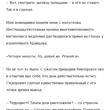
– Вот, смотрите, щелкну пальцами – и его не станет.
Так я и сделал.
Мои помощники поняли меня с полуслова.
Шестнадцатиэтажная махина многомиллионного
мегаполиса медленно растворилась прямо на глазах у
изумленного Кравцова.
«Четыре минуты. Ну, давай же. Решайся».
Но не тут-то было. С ужасом прищурив близорукое око
и отметив про себя, что дом действительно исчез,
Сидорович сделал единственно правильный с его
точки зрения вывод:
– Террорист! Зачем дом уничтожили? – со страхом
прошипел он. – Стольких людей погубили. Полиция!