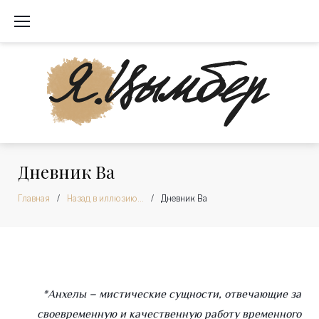
Перейти
к
содержимому
Дневник Ва
Главная
/
Назад в иллюзию…
/
Дневник Ва
Дневник
*Анхелы – мистические сущности, отвечающие за
своевременную и качественную работу временного